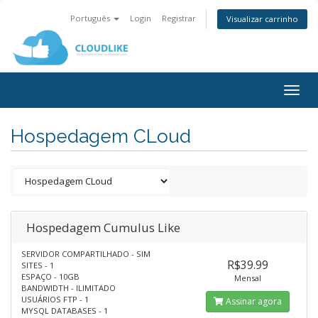
Português
Login
Registrar
Visualizar carrinho
Togg
navig
Hospedagem CLoud
Hospedagem Cumulus Like
SERVIDOR COMPARTILHADO - SIM
R$39.99
SITES - 1
ESPAÇO - 10GB
Mensal
BANDWIDTH - ILIMITADO
USUÁRIOS FTP - 1
Assinar agora
MYSQL DATABASES - 1