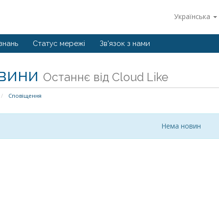
Українська
знань
Статус мережі
Зв'язок з нами
вини
Останнє від Cloud Like
Сповіщення
Нема новин