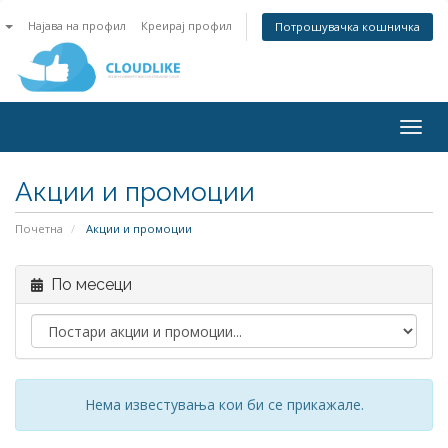
n
Најава на профил
Креирај профил
Потрошувачка кошничка
Togg
navig
Акции и промоции
Почетна
Акции и промоции
По месеци
Нема известувања кои би се прикажале.